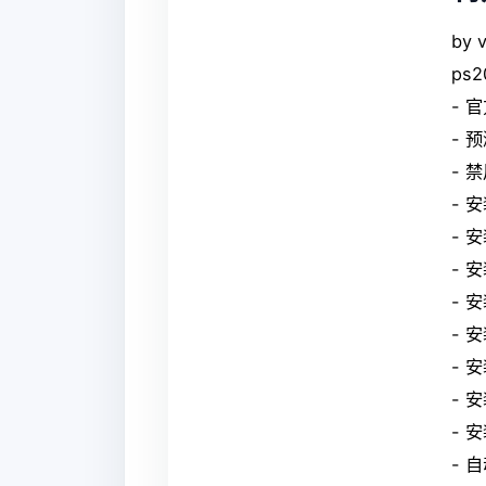
by 
ps
- 
- 
- 
- 
- 
- 
- 
- 
- 
- 
- 
- 