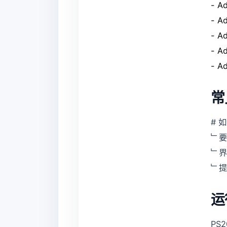
- 
- 
- A
- A
- A
常
# 
﹂要
﹂界
﹂提
运
PS2