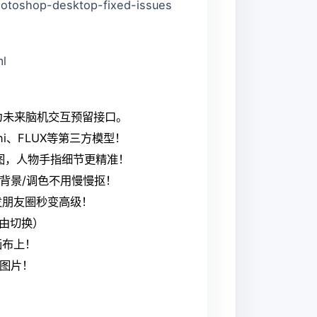
hotoshop-desktop-fixed-issues
ml
​、为未来脑机交互预留接口。
ni、FLUX等第三方模型！
大图，人物手指细节更精准！
换背景/调色不用慢慢抠！
发朋友圈秒变高级！
自由切换）
画布上！
素图片！