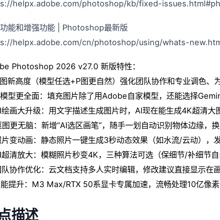
ps://helpx.adobe.com/photoshop/kb/fixed-issues.html#p
功能和增强功能 | Photoshop最新版
ps://helpx.adobe.com/cn/photoshop/using/whats-new.ht
be Photoshop 2026 v27.0 新版特性：
修图新高度​​（模型任选+P图更自然）强化​​团队协作和专业调色​
 AI模型更全面：填充图片除了用Adobe自家模型，还能选择Gemi
 AI绘画大升级：用文字描述生成图片时，AI现在能生成4K超清
 抠图更无脑：新增“AI选区画笔”，随手一划自动识别物体边缘，
 照片变动画：静态照片一键生成3秒动态效果（如水流/云动），
 AI超清放大​​：模糊照片秒变4K，三种算法可选（保细节/补细节
 团队协作优化：云文档支持多人实时编辑，修改建议直接显示在
 性能提升：M3 Max/RTX 50系显卡专属加速，流畅处理10亿像
点描述