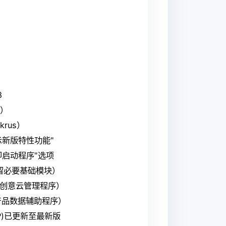
8
s）
rus）
示新版特性功能"
即启动程序"选项
（仅留必要基础模块）
obe创意云管理程序）
be产品数据辅助程序）
P)已更新至最新版