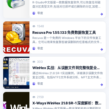
R-Studio中文版是一款数据恢复软件,可以恢复任何磁
盘分区类型文件,包括对已损坏或已删除的分区,加密的
文件,数据流,硬盘分区创建镜像.rdr,RAID磁盘阵列,R-
零度
Studio最新版最大特色在于能自动...
1548
Recuva Pro 1.55.133 免费数据恢复工具
Recuva 是一个免费的 Windows 平台下的文件恢复工
具，它可以用来恢复那些被误删除的任意格式的文件，
能直接恢复硬盘、闪盘、存储卡（如 SD 卡，MMC 卡
零度
等等）中的文件，只要没有被重复写入数据，...
303
WinHex 实战：从误删文件到完整恢复全过程
通过WinHex 21.8 SR-1实战案例，详细演示误删文件恢
复全过程，包括NTFS文件系统分析、MFT主文件表定
位、Run List解析、数据导出与完整性验证，帮助读者
零度
掌握专业数据恢复技术。
2159
X-Ways WinHex 21.8 SR-1 深度解析：数据恢复与电子取证利器
X-Ways WinHex 中文版是一款全球知名的计算机取证