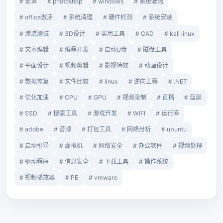
# 安卓
# photoshop
# windows
# 系统激活
# office激活
# 系统清理
# 硬件检测
# 系统安装
# 渗透测试
# 3D设计
# 实用工具
# CAD
# kali linux
# 文本编辑
# 编程开发
# 启动U盘
# 磁盘工具
# 平面设计
# 视频剪辑
# 影视特效
# 动画设计
# 数据恢复
# 文件比较
# linux
# 逆向工程
# .NET
# 优化加速
# CPU
# GPU
# 视频录制
# 直播
# 蓝屏
# SSD
# 搜索工具
# 游戏开发
# WIFI
# 运行库
# adobe
# 音频
# 打包工具
# 网络分析
# ubuntu
# 启动引导
# 虚拟机
# 网络安全
# 办公软件
# 视频处理
# 驱动程序
# 信息安全
# 下载工具
# 操作系统
# 视频播放器
# PE
# vmware