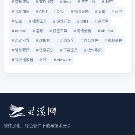
# 数据恢复
# 文件比较
# linux
# 逆向工程
# .NET
# 优化加速
# CPU
# GPU
# 视频录制
# 直播
# 蓝屏
# SSD
# 搜索工具
# 游戏开发
# WIFI
# 运行库
# adobe
# 音频
# 打包工具
# 网络分析
# ubuntu
# 启动引导
# 虚拟机
# 网络安全
# 办公软件
# 视频处理
# 驱动程序
# 信息安全
# 下载工具
# 操作系统
# 视频播放器
# PE
# vmware
软件汉化、绿色软件下载与技术分享