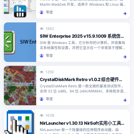
Martin Maláček 开发，适用于 Windows 和 Linux 操
作系统。这款软件能够提供详尽的硬件信息，
零度
1882
SIW Enterprise 2025 v15.9.1009 系统信息检测工具
SIW 是 Windows 工具，它分析你的计算机，并收集有
关系统属性和设置，并把它显示在一个非常易于理解的
方式的详细信息，高级系统信息。 SIW 可以创建一个
零度
报告文件（CSV，HTML，TXT 或 XM...
1259
CrystalDiskMark Retro v1.0.2 综合硬件基准测试软件 绿色便携版
CrystalDiskMark Retro 是一款全面的基准测试软件，
支持 32 位 (x86)、64 位 (x64/ARM64)、多核和多语
言（48 种以上语言）。只需简单操作即可测量 CPU、
零度
磁盘、2...
1638
NirLauncher v1.30.13 NirSoft实用小工具启动器
NirLauncher 是一个轻量级的应用程序启动器，由