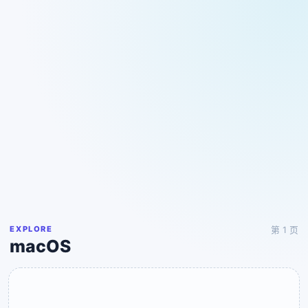
EXPLORE
第 1 页
macOS