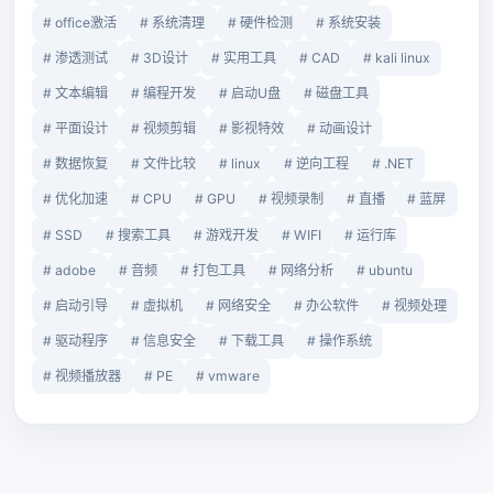
# office激活
# 系统清理
# 硬件检测
# 系统安装
# 渗透测试
# 3D设计
# 实用工具
# CAD
# kali linux
# 文本编辑
# 编程开发
# 启动U盘
# 磁盘工具
# 平面设计
# 视频剪辑
# 影视特效
# 动画设计
# 数据恢复
# 文件比较
# linux
# 逆向工程
# .NET
# 优化加速
# CPU
# GPU
# 视频录制
# 直播
# 蓝屏
# SSD
# 搜索工具
# 游戏开发
# WIFI
# 运行库
# adobe
# 音频
# 打包工具
# 网络分析
# ubuntu
# 启动引导
# 虚拟机
# 网络安全
# 办公软件
# 视频处理
# 驱动程序
# 信息安全
# 下载工具
# 操作系统
# 视频播放器
# PE
# vmware