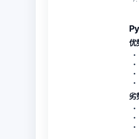
P
优
劣