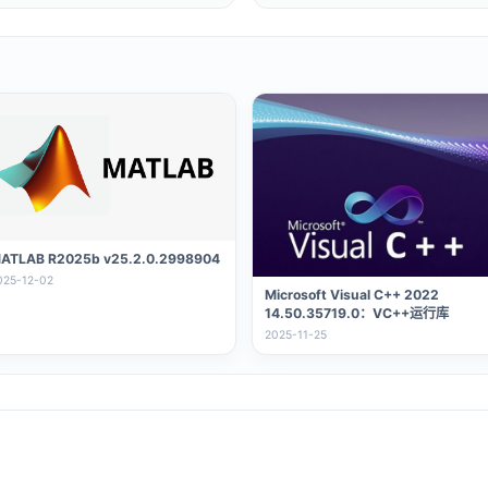
ATLAB R2025b v25.2.0.2998904
025-12-02
Microsoft Visual C++ 2022
14.50.35719.0：VC++运行库
2025-11-25