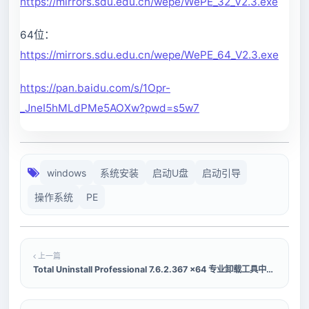
https://mirrors.sdu.edu.cn/wepe/WePE_32_V2.3.exe
64位：
https://mirrors.sdu.edu.cn/wepe/WePE_64_V2.3.exe
https://pan.baidu.com/s/1Opr-
_JneI5hMLdPMe5AOXw?pwd=s5w7
windows
系统安装
启动U盘
启动引导
操作系统
PE
上一篇
Total Uninstall Professional 7.6.2.367 x64 专业卸载工具中文多语免费版