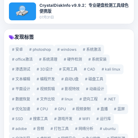
CrystalDiskInfo v9.9.2：专业硬盘检测工具绿色
便携版
07月31日
发现标签
# 安卓
# photoshop
# windows
# 系统激活
# office激活
# 系统清理
# 硬件检测
# 系统安装
# 渗透测试
# 3D设计
# 实用工具
# CAD
# kali linux
# 文本编辑
# 编程开发
# 启动U盘
# 磁盘工具
# 平面设计
# 视频剪辑
# 影视特效
# 动画设计
# 数据恢复
# 文件比较
# linux
# 逆向工程
# .NET
# 优化加速
# CPU
# GPU
# 视频录制
# 直播
# 蓝屏
# SSD
# 搜索工具
# 游戏开发
# WIFI
# 运行库
# adobe
# 音频
# 打包工具
# 网络分析
# ubuntu